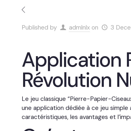
Published by
admlnlx
on
3 Dec
Application 
Révolution 
Le jeu classique “Pierre-Papier-Ciseau
une application dédiée à ce jeu simple a 
caractéristiques, les avantages et l’im