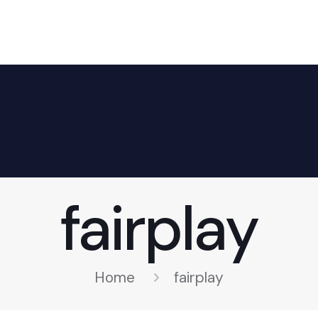
fairplay
Home
fairplay